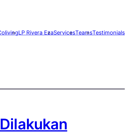
oliving
LP Rivera Eza
Services
Teams
Testimonials
 Dilakukan