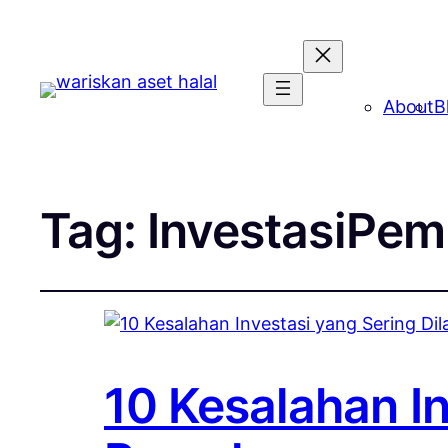
About
B
Tag:
InvestasiPem
10 Kesalahan I