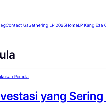
log
Contact Us
Gathering LP 2025
Home
LP Kang Eza C
ula
nvestasi yang Sering