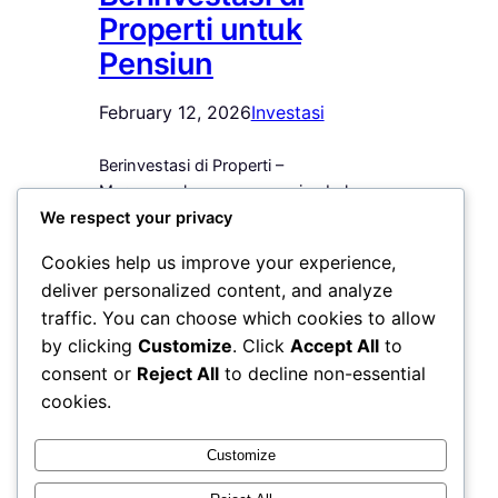
Properti untuk
Pensiun
February 12, 2026
Investasi
Berinvestasi di Properti –
Merencanakan masa pensiun bukan
lagi pilihan, melainkan kebutuhan. Di
We respect your privacy
tengah ketidakpastian ekonomi dan
Cookies help us improve your experience,
naiknya biaya hidup setiap tahun,
deliver personalized content, and analyze
banyak masyarakat mulai mencari
traffic. You can choose which cookies to allow
instrumen investasi yang stabil dan
by clicking
Customize
. Click
Accept All
to
berkelanjutan. Salah satu pilihan yang
dinilai paling realistis adalah
consent or
Reject All
to decline non-essential
berinvestasi di properti untuk pensiun.
cookies.
Properti bukan sekadar aset fisik. Ia
merupakan instrumen jangka panjang…
Customize