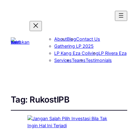
About
Blog
Contact Us
Gathering LP 2025
LP Kang Eza Coliving
LP Rivera Eza
Services
Teams
Testimonials
Tag:
RukostIPB