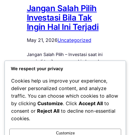
Jangan Salah Pilih
Investasi Bila Tak
Ingin Hal Ini Terjadi
May 21, 2026
Uncategorized
Jangan Salah Pilih – Investasi saat ini
menjadi topik yang semakin banyak
dibicarakan, terutama di kalangan anak
We respect your privacy
muda hingga para pekerja yang mulai
Cookies help us improve your experience,
sadar pentingnya mempersiapkan
deliver personalized content, and analyze
masa depan finansial. Namun di balik
traffic. You can choose which cookies to allow
banyaknya peluang investasi yang
by clicking
Customize
. Click
Accept All
to
terlihat menggiurkan, ternyata tidak
semuanya benar-benar aman dan
consent or
Reject All
to decline non-essential
menguntungkan. Tidak sedikit orang
cookies.
yang akhirnya menyesal karena salah
memilih instrumen…
Customize