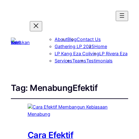
About
Blog
Contact Us
Gathering LP 2025
Home
LP Kang Eza Coliving
LP Rivera Eza
Services
Teams
Testimonials
Tag:
MenabungEfektif
Cara Efektif