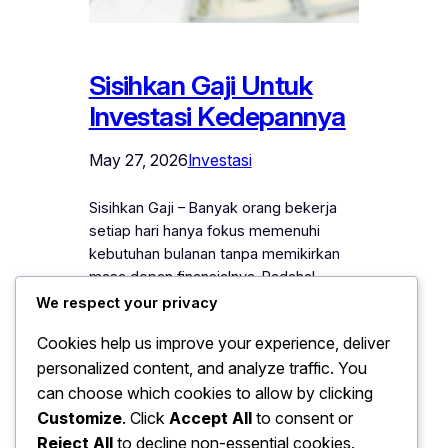
Sisihkan Gaji Untuk
Investasi Kedepannya
May 27, 2026
Investasi
Sisihkan Gaji – Banyak orang bekerja
setiap hari hanya fokus memenuhi
kebutuhan bulanan tanpa memikirkan
masa depan finansialnya. Padahal,
penghasilan yang diterima setiap bulan
We respect your privacy
seharusnya tidak hanya digunakan
Cookies help us improve your experience, deliver
untuk kebutuhan sehari-hari, tetapi juga
personalized content, and analyze traffic. You
mulai disisihkan untuk investasi jangka
can choose which cookies to allow by clicking
panjang. Kebiasaan menghabiskan
seluruh gaji tanpa perencanaan sering
Customize
. Click
Accept All
to consent or
membuat seseorang kesulitan
Reject All
to decline non-essential cookies.