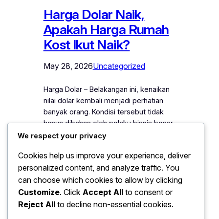
Harga Dolar Naik,
Apakah Harga Rumah
Kost Ikut Naik?
May 28, 2026
Uncategorized
Harga Dolar – Belakangan ini, kenaikan
nilai dolar kembali menjadi perhatian
banyak orang. Kondisi tersebut tidak
hanya dibahas oleh pelaku bisnis besar,
tetapi juga mulai diperhatikan oleh
We respect your privacy
masyarakat umum yang sedang
Cookies help us improve your experience, deliver
mempertimbangkan investasi maupun
personalized content, and analyze traffic. You
pembelian properti. Pasalnya,
can choose which cookies to allow by clicking
perubahan nilai tukar dolar sering
memberikan dampak terhadap
Customize
. Click
Accept All
to consent or
berbagai sektor ekonomi, termasuk
Reject All
to decline non-essential cookies.
harga bahan bangunan dan biaya