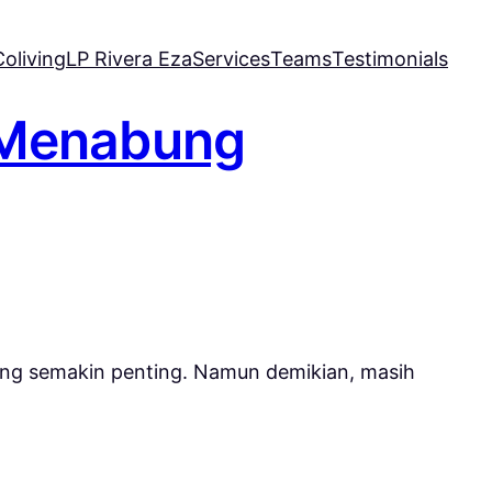
oliving
LP Rivera Eza
Services
Teams
Testimonials
 Menabung
ng semakin penting. Namun demikian, masih