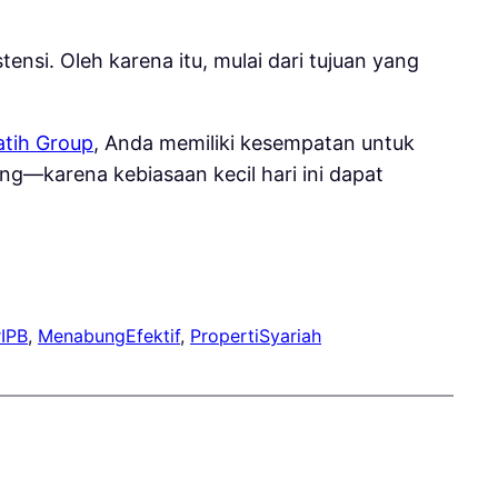
i. Oleh karena itu, mulai dari tujuan yang
atih Group
, Anda memiliki kesempatan untuk
ng—karena kebiasaan kecil hari ini dapat
IPB
, 
MenabungEfektif
, 
PropertiSyariah