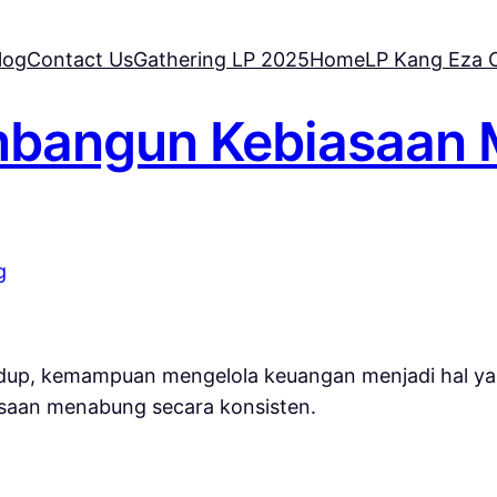
log
Contact Us
Gathering LP 2025
Home
LP Kang Eza C
embangun Kebiasaan
dup, kemampuan mengelola keuangan menjadi hal ya
saan menabung secara konsisten.