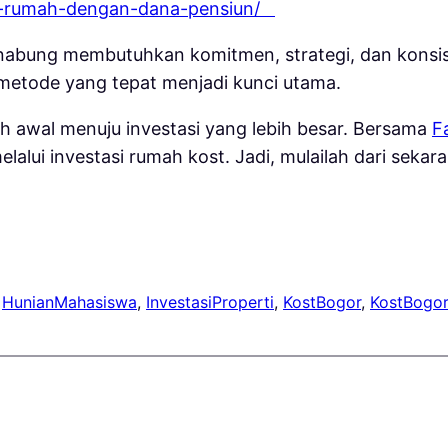
asi-rumah-dengan-dana-pensiun/
ung membutuhkan komitmen, strategi, dan konsistens
 metode yang tepat menjadi kunci utama.
ah awal menuju investasi yang lebih besar. Bersama
F
lui investasi rumah kost. Jadi, mulailah dari sekara
 
HunianMahasiswa
, 
InvestasiProperti
, 
KostBogor
, 
KostBogor