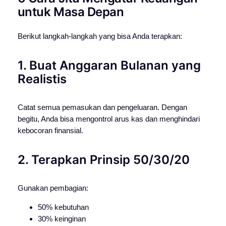
untuk Masa Depan
Berikut langkah-langkah yang bisa Anda terapkan:
1. Buat Anggaran Bulanan yang
Realistis
Catat semua pemasukan dan pengeluaran. Dengan
begitu, Anda bisa mengontrol arus kas dan menghindari
kebocoran finansial.
2. Terapkan Prinsip 50/30/20
Gunakan pembagian:
50% kebutuhan
30% keinginan