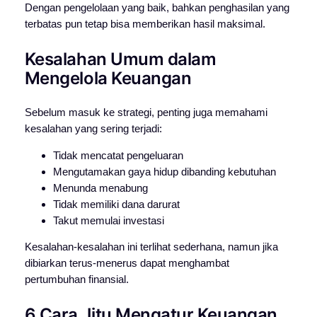
Dengan pengelolaan yang baik, bahkan penghasilan yang
terbatas pun tetap bisa memberikan hasil maksimal.
Kesalahan Umum dalam
Mengelola Keuangan
Sebelum masuk ke strategi, penting juga memahami
kesalahan yang sering terjadi:
Tidak mencatat pengeluaran
Mengutamakan gaya hidup dibanding kebutuhan
Menunda menabung
Tidak memiliki dana darurat
Takut memulai investasi
Kesalahan-kesalahan ini terlihat sederhana, namun jika
dibiarkan terus-menerus dapat menghambat
pertumbuhan finansial.
6 Cara Jitu Mengatur Keuangan