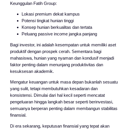
Keunggulan Fatih Group:
Lokasi premium dekat kampus
Potensi tingkat hunian tinggi
Konsep hunian berkualitas dan tertata
Peluang passive income jangka panjang
Bagi investor, ini adalah kesempatan untuk memiliki aset
produktif dengan prospek cerah. Sementara bagi
mahasiswa, hunian yang nyaman dan kondusif menjadi
faktor penting dalam menunjang produktivitas dan
kesuksesan akademik.
Mengatur keuangan untuk masa depan bukanlah sesuatu
yang sulit, tetapi membutuhkan kesadaran dan
konsistensi. Dimulai dari hal kecil seperti mencatat
pengeluaran hingga langkah besar seperti berinvestasi,
semuanya berperan penting dalam membangun stabilitas
finansial.
Di era sekarang, keputusan finansial yang tepat akan